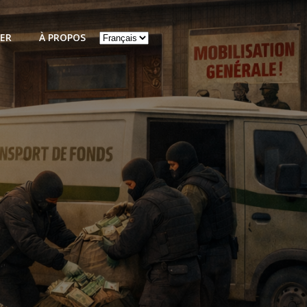
Choisir
ER
À PROPOS
une
langue