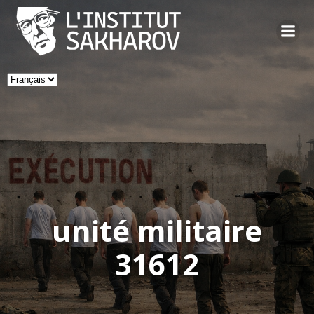
Skip
to
content
Choisir
une
langue
unité militaire
31612