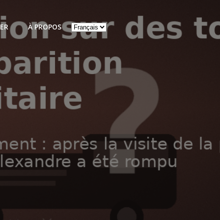
Choisir
ER
À PROPOS
une
langue