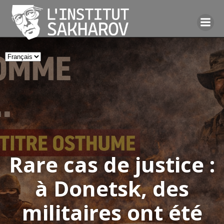
Skip
to
content
Choisir
une
langue
Rare cas de justice :
à Donetsk, des
militaires ont été