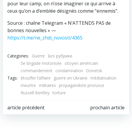
pour leur camp, on n’ose imaginer ce qui arrive à
ceux qu’on a d’emblée désignés comme “ennemis”.
Source : chaîne Telegram « N’ATTENDS PAS de
bonnes nouvelles » —
https://t.me/ne_zhdi_novosti/4365
Categories:
Guerre
Без рубрики
5e brigade motorisée
citoyen américain
commandement
condamnation
Donetsk
Tags:
étouffer l’affaire
guerre en Ukraine
médiatisation
meurtre
militaires
propagandiste prorusse
Russell Bentley
torture
Navigation
Navigation
article précédent
prochain article
de
de