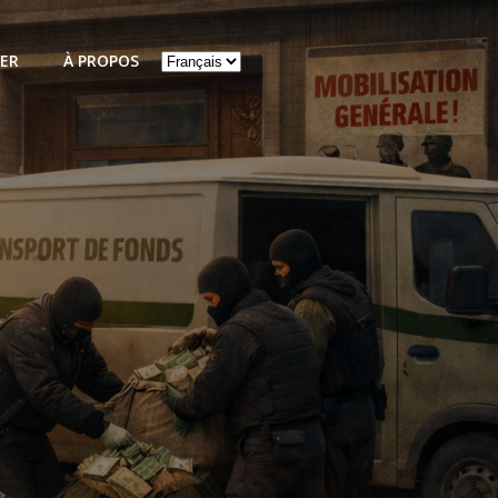
Choisir
ER
À PROPOS
une
langue