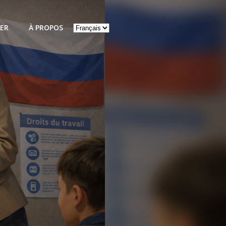
Choisir
ER
À PROPOS
une
langue