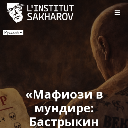
Skip
to
content
Выбрать
язык
«Мафиози в
мундире:
Бастрыкин