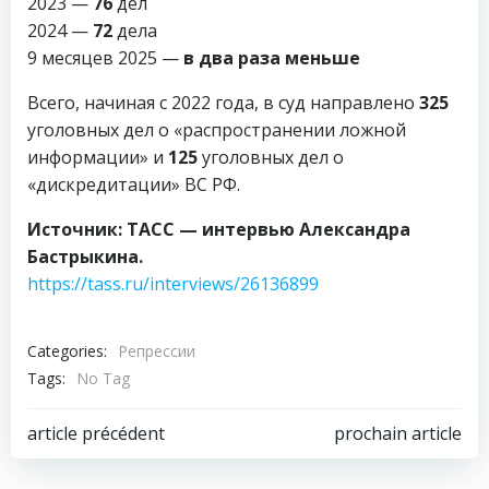
2023 —
76
дел
2024 —
72
дела
9 месяцев 2025 —
в два раза меньше
Всего, начиная с 2022 года, в суд направлено
325
уголовных дел о «распространении ложной
информации» и
125
уголовных дел о
«дискредитации» ВС РФ.
Источник: ТАСС — интервью Александра
Бастрыкина.
https://tass.ru/interviews/26136899
Categories:
Репрессии
Tags:
No Tag
Навигация
Навигация
article précédent
prochain article