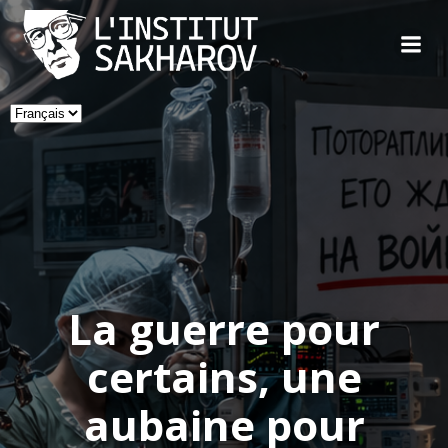
Skip
to
content
Choisir
une
langue
La guerre pour
certains, une
aubaine pour