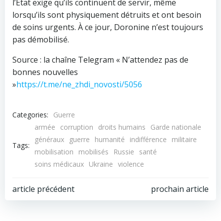
l’État exige qu’ils continuent de servir, même
lorsqu’ils sont physiquement détruits et ont besoin
de soins urgents. À ce jour, Doronine n’est toujours
pas démobilisé.
Source : la chaîne Telegram « N’attendez pas de
bonnes nouvelles
»
https://t.me/ne_zhdi_novosti/5056
Categories:
Guerre
armée
corruption
droits humains
Garde nationale
généraux
guerre
humanité
indifférence
militaire
Tags:
mobilisation
mobilisés
Russie
santé
soins médicaux
Ukraine
violence
Navigation
Navigation
article précédent
prochain article
de
de