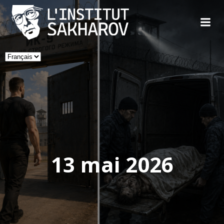
Skip
to
content
Choisir
une
langue
13 mai 2026