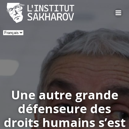
Skip
to
content
Choisir
une
langue
Une autre grande
défenseure des
droits humains s’est