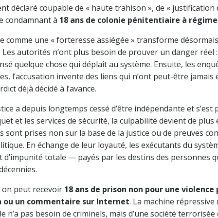
ent déclaré coupable de « haute trahison », de « justification
 le condamnant à
18 ans de colonie pénitentiaire à régim
te comme une « forteresse assiégée » transforme désormais
 Les autorités n’ont plus besoin de prouver un danger réel : i
nsé quelque chose qui déplaît au système. Ensuite, les enqu
s, l’accusation invente des liens qui n’ont peut-être jamais e
rdict déjà décidé à l’avance.
stice a depuis longtemps cessé d’être indépendante et s’est
et et les services de sécurité, la culpabilité devient de plus
ns sont prises non sur la base de la justice ou de preuves co
litique. En échange de leur loyauté, les exécutants du systèm
t d’impunité totale — payés par les destins des personnes q
décennies.
, on peut recevoir
18 ans de prison non pour une violence
 ou un commentaire sur Internet
. La machine répressive
lle n’a pas besoin de criminels, mais d’une société terrorisée