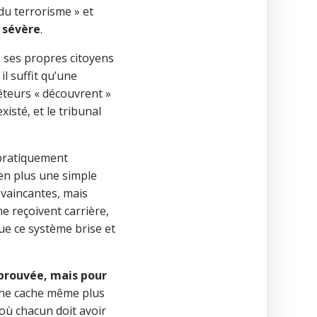
 du terrorisme » et
e sévère
.
 ses propres citoyens
l suffit qu’une
êteurs « découvrent »
xisté, et le tribunal
 pratiquement
 en plus une simple
nvaincantes, mais
e reçoivent carrière,
ue ce système brise et
 prouvée, mais pour
 ne cache même plus
 où chacun doit avoir