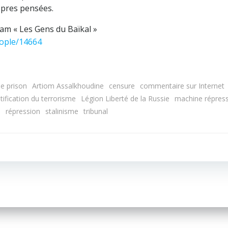
pres pensées.
ram « Les Gens du Baïkal »
eople/14664
e prison
Artiom Assalkhoudine
censure
commentaire sur Internet
stification du terrorisme
Légion Liberté de la Russie
machine répress
e
répression
stalinisme
tribunal
Navigation
de
l’article