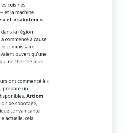
es cuisines ;
 — et la machine
re » et « saboteur »
.
k dans la région
ale a commencé à cause
e le commissaire
’avaient ouvert qu’une
 qui ne cherche plus
teurs ont commencé à «
», préparé un
disponibles,
Artiom
tion de sabotage,
lique convaincante
e actuelle, cela