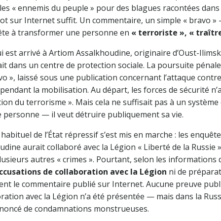
 les « ennemis du peuple » pour des blagues racontées dans l
ot sur Internet suffit. Un commentaire, un simple « bravo »
rête à transformer une personne en
« terroriste », « traît
i est arrivé à Artiom Assalkhoudine, originaire d’Oust-Ilims
llait dans un centre de protection sociale. La poursuite pén
o », laissé sous une publication concernant l’attaque contr
k pendant la mobilisation. Au départ, les forces de sécurité n
ation du terrorisme ». Mais cela ne suffisait pas à un système
 personne — il veut détruire publiquement sa vie.
habituel de l’État répressif s’est mis en marche : les enquê
dine aurait collaboré avec la Légion « Liberté de la Russie 
sieurs autres « crimes ». Pourtant, selon les informations 
accusations de collaboration avec la Légion
ni de prépara
nt le commentaire publié sur Internet. Aucune preuve pub
oration avec la Légion n’a été présentée — mais dans la Russi
ononcé de condamnations monstrueuses.