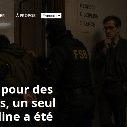
Choisir
ER
À PROPOS
une
langue
 pour des
s, un seul
ine a été