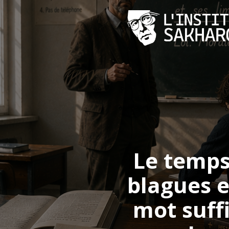
Skip
to
content
Le temps
blagues e
mot suff