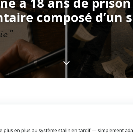
é à 18 ans de prison
aire composé d’un s
 plus en plus au système stalinien tardif — simplement adapt