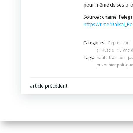
peur même de ses pro
Source : chaîne Teleg
https://t.me/Baikal_P
Categories:
Répression
) : Russie
18 ans d
Tags:
haute trahison
ju
prisonnier politiqu
Navigation
article précédent
de
l’article