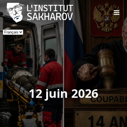
Skip
to
content
Choisir
une
langue
12 juin 2026