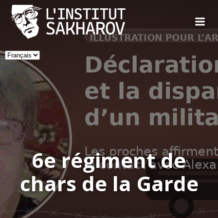
Skip
to
content
Choisir
une
langue
6e régiment de
chars de la Garde