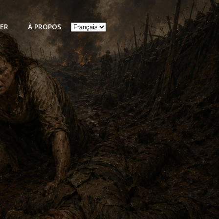
Choisir
ER
À PROPOS
une
langue