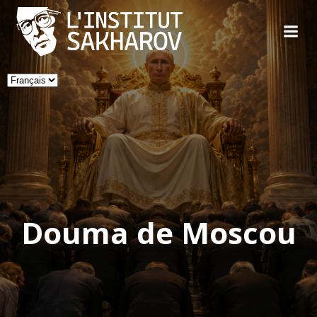
Skip
to
content
Choisir
une
langue
Douma de Moscou