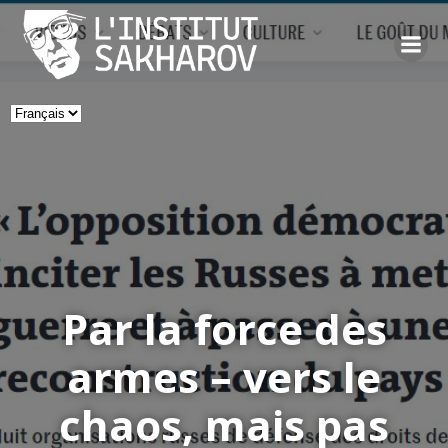
Skip
to
content
Choisir
une
langue
Par la force des
armes – vers le
chaos, mais pas