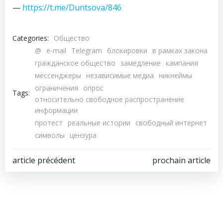
—
https://t.me/Duntsova/846
Categories:
Общество
@
e-mail
Telegram
блокировки
в рамках закона
гражданское общество
замедление
кампания
мессенджеры
независимые медиа
никнеймы
ограничения
опрос
Tags:
относительно свободное распространение
информации
протест
реальные истории
свободный интернет
символы
цензура
Навигация
Навигация
article précédent
prochain article
по
по
записям
записям