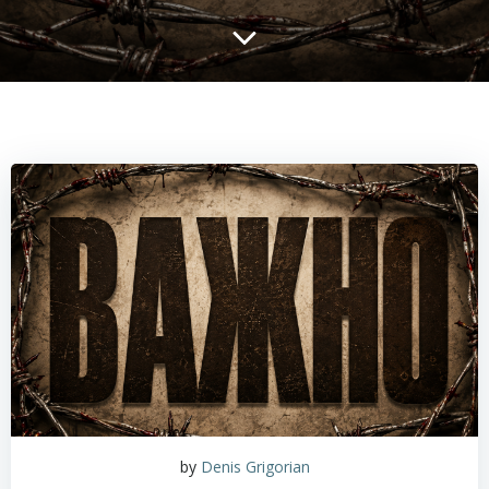
by
Denis Grigorian